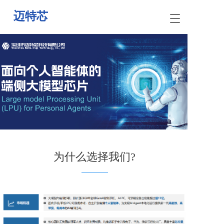
迈特芯
T
o
g
g
l
e
n
a
v
i
g
a
t
i
为什么选择我们?
o
n